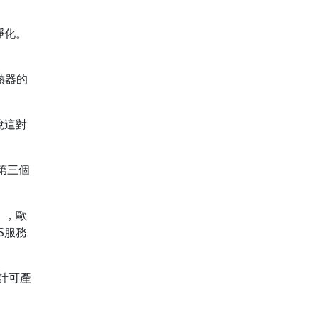
凈化。
熱器的
說這對
第三個
），歐
S服務
計可產