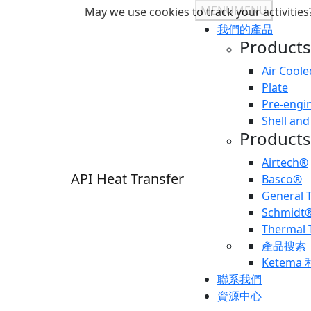
MENU
MENU
May we use cookies to track your activities?
我們的產品
Products
Air Coole
Plate
Pre-engi
Shell and
Products
Airtech®
API Heat Transfer
Basco®
General
Schmidt
Thermal 
產品搜索
Ketema 
聯系我們
資源中心