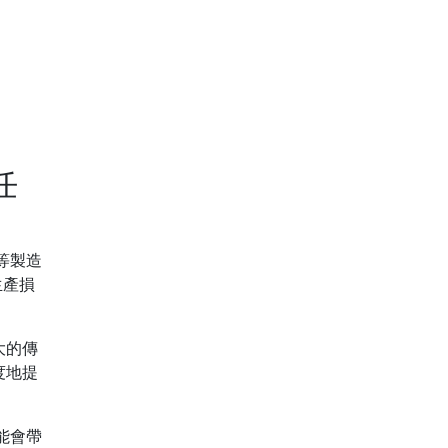
任
等製造
生產損
大的傳
度地提
能會帶