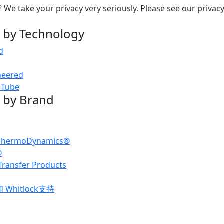
 We take your privacy very seriously. Please see our privacy
 by Technology
d
neered
 Tube
 by Brand
 ThermoDynamics®
®
Transfer Products
和 Whitlock支持