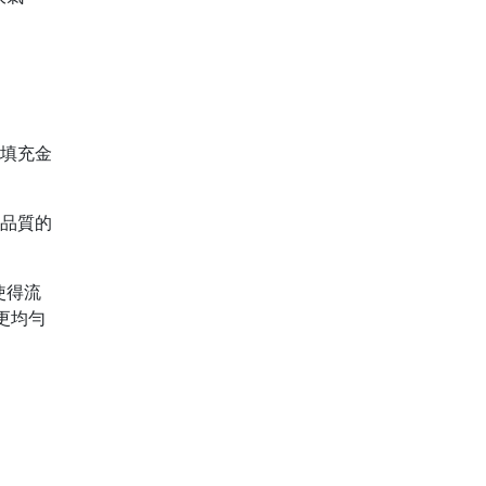
含填充金
高品質的
使得流
更均勻