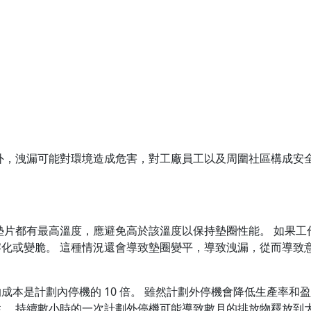
外，洩漏可能對環境造成危害，對工廠員工以及周圍社區構成安
墊片都有最高溫度，應避免高於該溫度以保持墊圈性能。 如果工
化或變脆。 這種情況還會導致墊圈變平，導致洩漏，從而導致
本是計劃內停機的 10 倍。 雖然計劃外停機會降低生產率和
。 持續數小時的一次計劃外停機可能導致數月的排放物釋放到