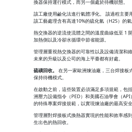
換器保持運行模式，而另一個處於待機狀態。
該工廠使用鹼化法進行氣體凈化。 該過程主要
該工藝處理含有高達10%的硫化氫（H2S）的氣體，
熱交換器的逆流使流體之間的溫度曲線低至 1
加熱側以及冷卻水循環中節省能源。
管理層重視熱交換器的可靠性以及設備清潔和維
未來的升級以及公司的海上平臺都有好處。
硫磺回收。
在另一家歐洲煉油廠，三台焊接板式
保持待機模式。
在啟動之前，這些裝置必須滿足多項規範，包括
洲壓力設備指令（PED）和美國石油學會（API
的特殊專案焊接規範，以實現煉油廠的最高安
管理層對焊接板式換熱器實現的性能和效率感到
生出色的熱回收。