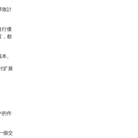
導致計
進行優
置，都
成本。
时扩展
中的作
一個交