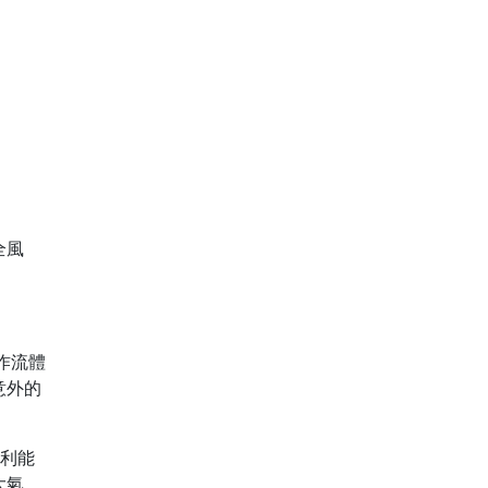
全風
作流體
意外的
盈利能
大氣