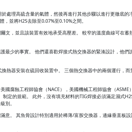
用於處理高硫含量的氣體，然後再進行其他步驟以進行更徹底的
並將H2S去除至0.07%至0.10%之間。
 開爾文，並且該裝置有效地承受高壓差。 較窄的溫度曲線可在蓄
護最少的事實。 他們還喜歡焊接式熱交換器的緊湊設計，他們
換熱器安裝在硫回收裝置中。 三個熱交換器中的兩個運行，而
美國腐蝕工程師協會（NACE），美國機械工程師協會（ASME
）制定的規範。 此外，沒有填充材料的TIG焊接必須滿足濕式H2
全級別。
滿意。 其魚骨設計特別適用於稀薄/富胺交換器，邊緣垂直板設